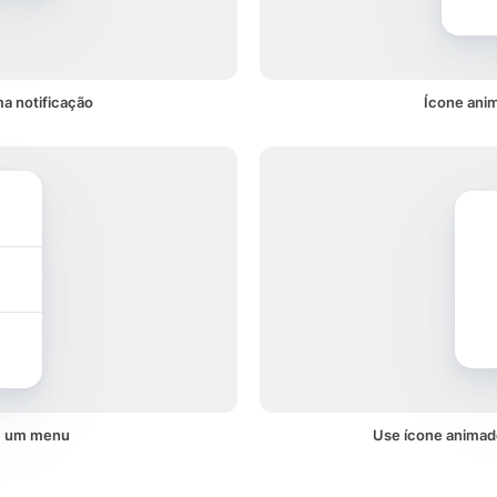
a notificação
Ícone ani
em um menu
Use ícone animad