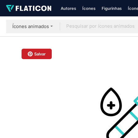
Autores
Ícones
Figurinhas
Ícone
Ícones animados
Salvar