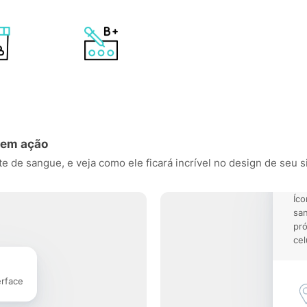
 em ação
 de sangue, e veja como ele ficará incrível no design de seu sit
Íco
sa
pró
cel
erface