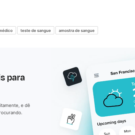
 médico
teste de sangue
amostra de sangue
is para
itamente, e dê
rocurando.