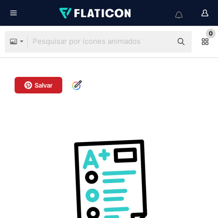
0
Salvar