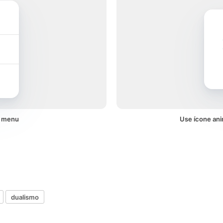
m menu
Use ícone ani
dualismo