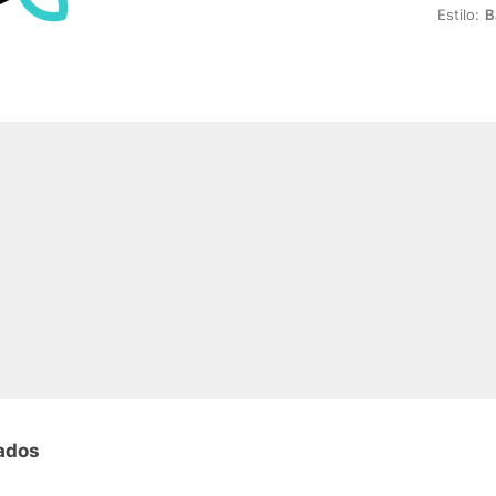
Estilo:
B
nados