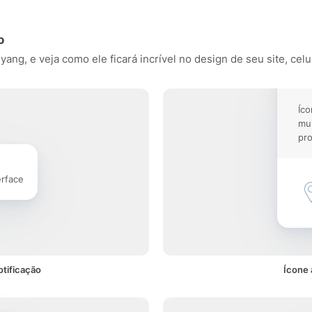
o
ng, e veja como ele ficará incrível no design de seu site, celu
Íco
mu
pro
erface
tificação
Ícone 