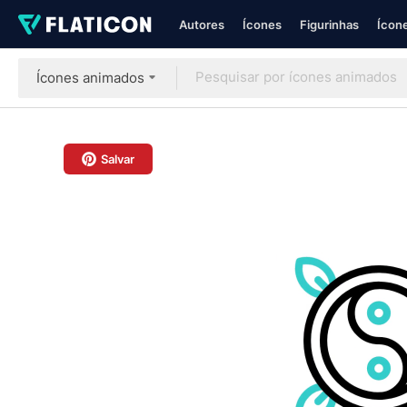
Autores
Ícones
Figurinhas
Ícone
Ícones animados
Salvar