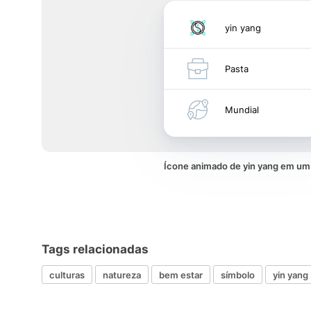
yin yang
Pasta
Mundial
Ícone animado de yin yang em u
Tags relacionadas
culturas
natureza
bem estar
símbolo
yin yang