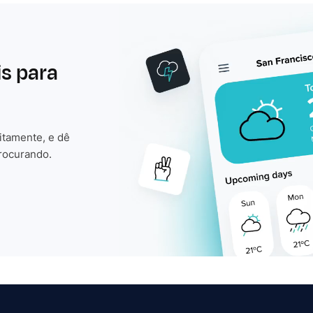
is para
itamente, e dê
rocurando.