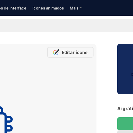
s de interface
Ícones animados
Mais
Editar ícone
Ai grát