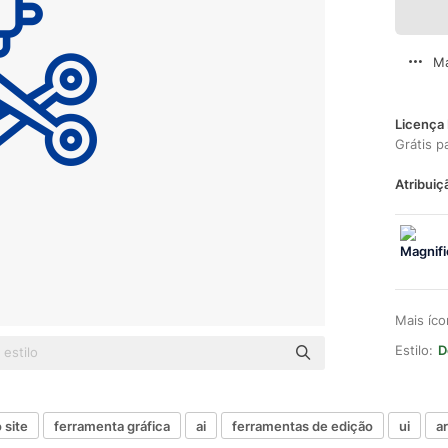
Ma
Licença 
Grátis p
Atribuiç
Mais íc
Estilo:
D
 site
ferramenta gráfica
ai
ferramentas de edição
ui
a