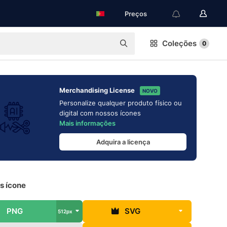
Preços
Coleções
0
Merchandising License
NOVO
Personalize qualquer produto físico ou
digital com nossos ícones
Mais informações
Adquira a licença
is ícone
PNG
SVG
512px