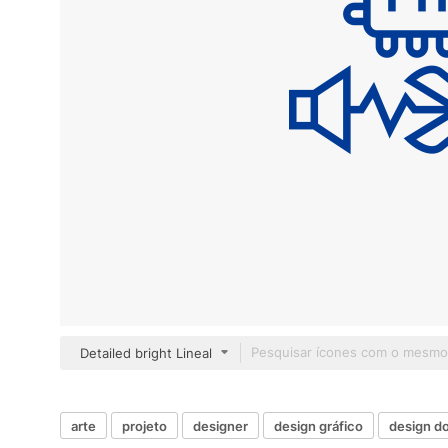
Detailed bright Lineal
arte
projeto
designer
design gráfico
design do