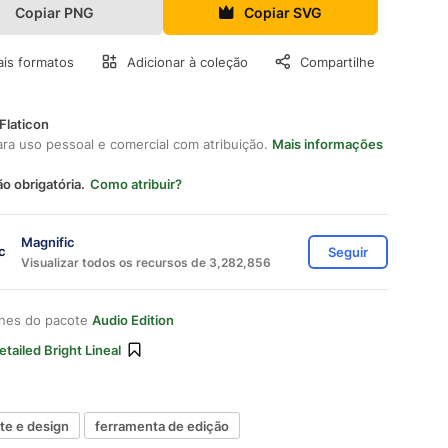
Copiar PNG
Copiar SVG
is formatos
Adicionar à coleção
Compartilhe
Flaticon
ara uso pessoal e comercial com atribuição.
Mais informações
ão obrigatória.
Como atribuir?
Magnific
Seguir
Visualizar todos os recursos de 3,282,856
ones do pacote
Audio Edition
etailed Bright Lineal
rte e design
ferramenta de edição