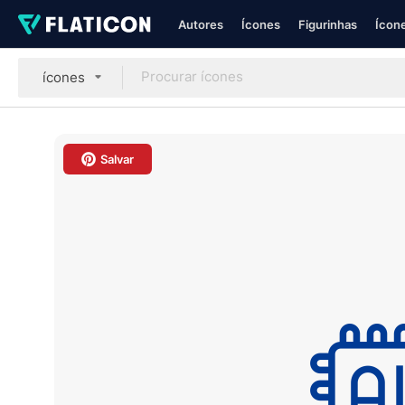
Autores
Ícones
Figurinhas
Ícone
ícones
Salvar