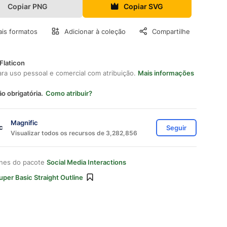
Copiar PNG
Copiar SVG
is formatos
Adicionar à coleção
Compartilhe
Flaticon
ara uso pessoal e comercial com atribuição.
Mais informações
ão obrigatória.
Como atribuir?
Magnific
Seguir
Visualizar todos os recursos de 3,282,856
ones do pacote
Social Media Interactions
uper Basic Straight Outline