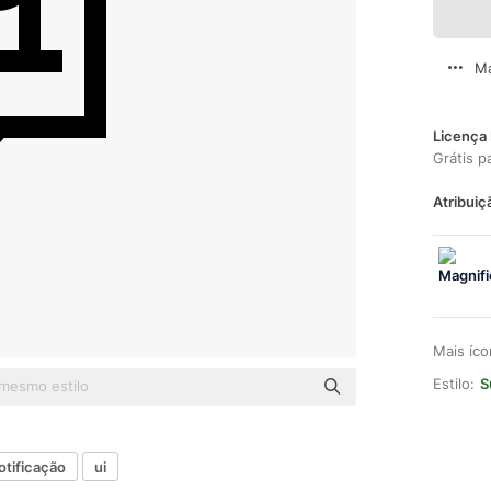
Ma
Licença 
Grátis p
Atribuiç
Mais íc
Estilo:
S
otificação
ui