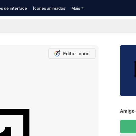
s de interface
Ícones animados
Mais
Editar ícone
Amigo 