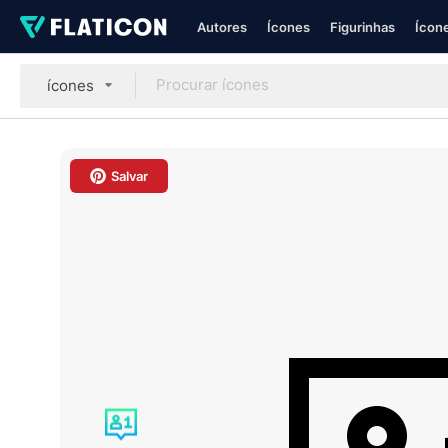
Autores
Ícones
Figurinhas
Ícone
ícones
Salvar