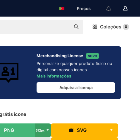
Preços
Coleções
0
Merchandising License
NOVO
Personalize qualquer produto físico ou
digital com nossos ícones
Mais informações
Adquira a licença
grátis ícone
PNG
SVG
512px