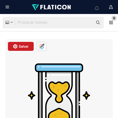
0
Salvar