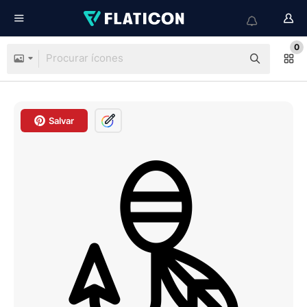
0
Salvar