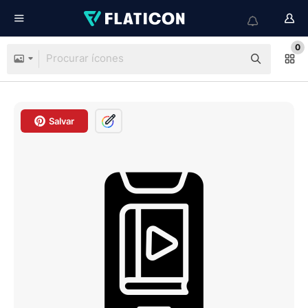
0
Salvar