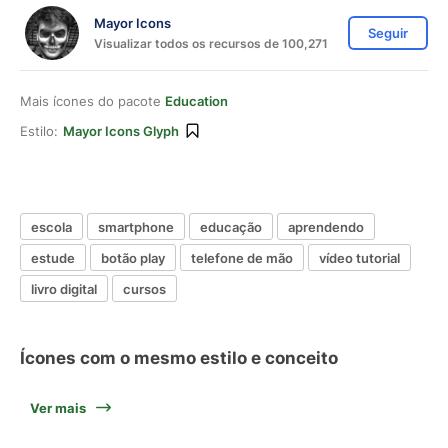
Mayor Icons
Seguir
Visualizar todos os recursos de 100,271
Mais ícones do pacote
Education
Estilo:
Mayor Icons Glyph
escola
smartphone
educação
aprendendo
estude
botão play
telefone de mão
vídeo tutorial
livro digital
cursos
Ícones com o mesmo estilo e conceito
Ver mais