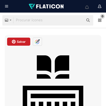
0
Salvar