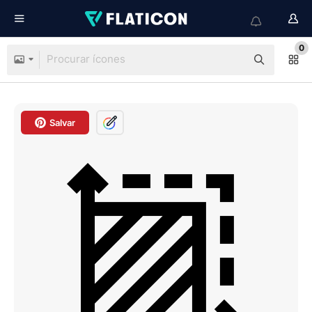
0
Salvar