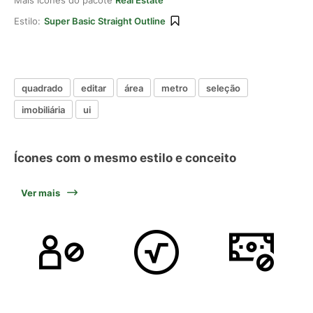
Mais ícones do pacote
Real Estate
Estilo:
Super Basic Straight Outline
quadrado
editar
área
metro
seleção
imobiliária
ui
Ícones com o mesmo estilo e conceito
Ver mais