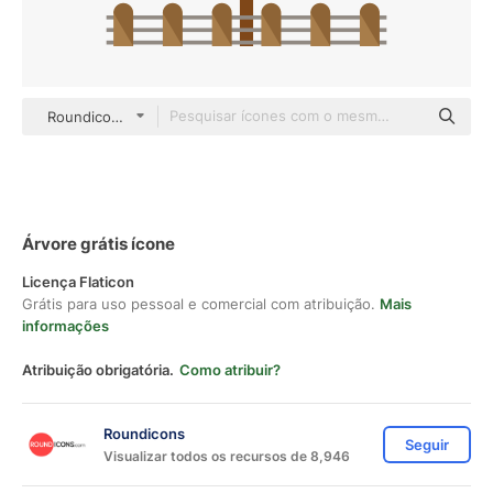
Roundicons Flat
Árvore grátis ícone
Licença Flaticon
Grátis para uso pessoal e comercial com atribuição.
Mais
informações
Atribuição obrigatória.
Como atribuir?
Roundicons
Seguir
Visualizar todos os recursos de 8,946