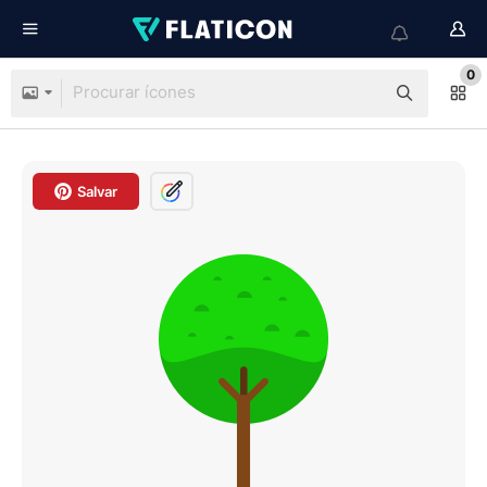
0
Salvar