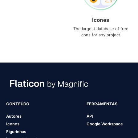
Ícones
The largest database of free
icons for any project.
CONTEÚDO
FERRAMENTAS
Autores
API
Ícones
Google Workspace
Figurinhas