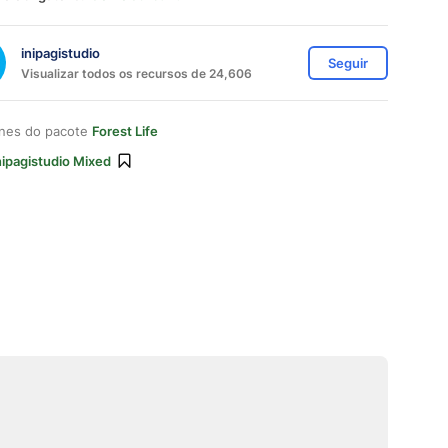
inipagistudio
Seguir
Visualizar todos os recursos de 24,606
ones do pacote
Forest Life
nipagistudio Mixed