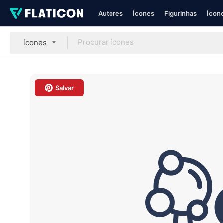
Autores
Ícones
Figurinhas
Ícone
ícones
Salvar