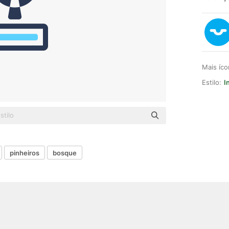
Mais íc
Estilo:
I
pinheiros
bosque