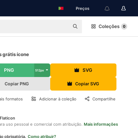
Preços
Coleções
0
 grátis ícone
PNG
SVG
512px
Copiar PNG
Copiar SVG
is formatos
Adicionar à coleção
Compartilhe
Flaticon
ara uso pessoal e comercial com atribuição.
Mais informações
ão obrigatória.
Como atribuir?