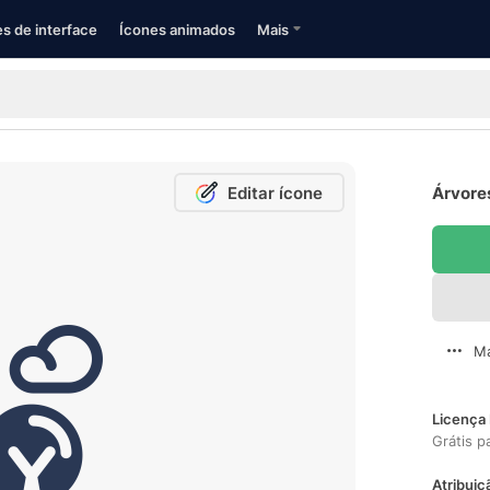
s de interface
Ícones animados
Mais
Editar ícone
Árvores
Ma
Licença 
Grátis p
Atribuiç