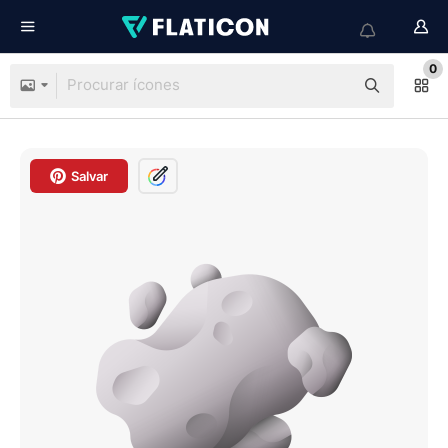
0
Salvar