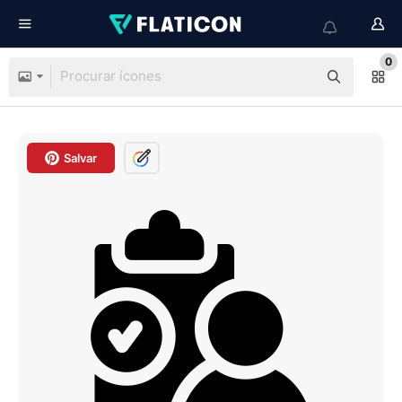
0
Salvar