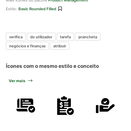
Mais ícones do pacote
Product Management
Estilo:
Basic Rounded Filled
verifica
do utilizador
tarefa
prancheta
negócios e finanças
atribuir
Ícones com o mesmo estilo e conceito
Ver mais