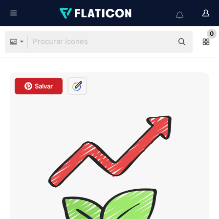
0
Salvar