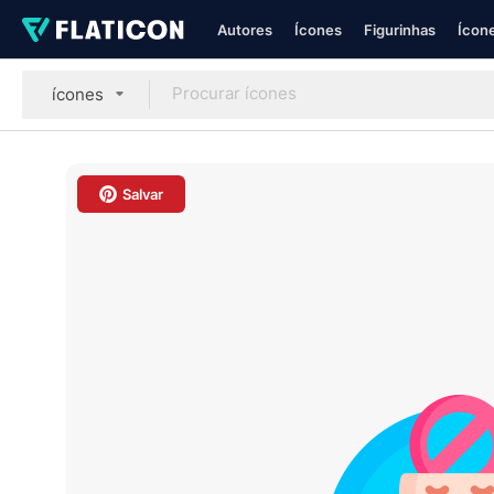
Autores
Ícones
Figurinhas
Ícone
ícones
Salvar