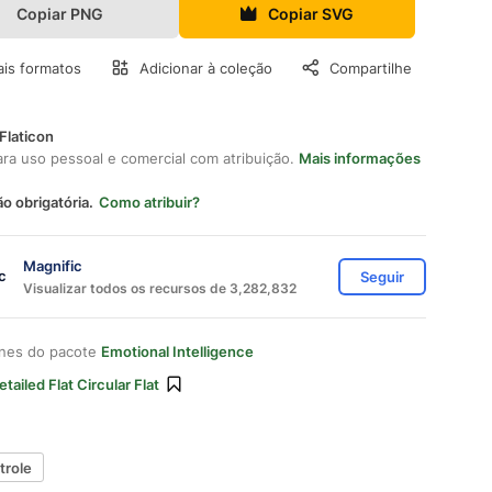
Copiar PNG
Copiar SVG
is formatos
Adicionar à coleção
Compartilhe
Flaticon
ara uso pessoal e comercial com atribuição.
Mais informações
ão obrigatória.
Como atribuir?
Magnific
Seguir
Visualizar todos os recursos de 3,282,832
ones do pacote
Emotional Intelligence
etailed Flat Circular Flat
trole