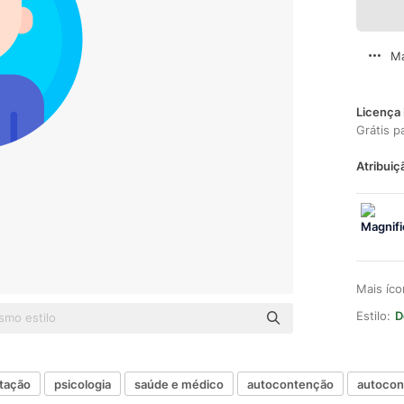
Ma
Licença 
Grátis p
Atribuiç
Mais íc
Estilo:
D
itação
psicologia
saúde e médico
autocontenção
autocon