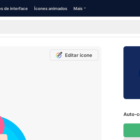
s de interface
Ícones animados
Mais
Editar ícone
Auto-co