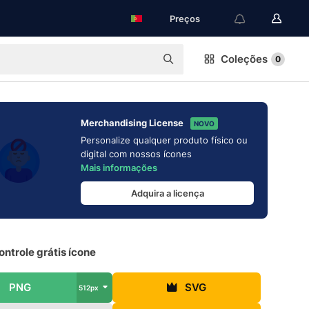
Preços
Coleções
0
Merchandising License
NOVO
Personalize qualquer produto físico ou
digital com nossos ícones
Mais informações
Adquira a licença
ntrole grátis ícone
PNG
SVG
512px