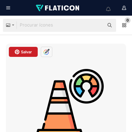
0
Salvar