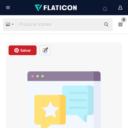
0
Salvar