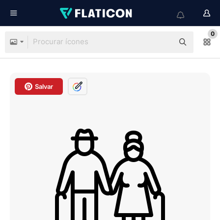
0
Salvar