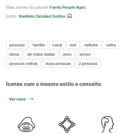
Mais ícones do pacote
Family People Ages
Estilo:
Nadiinko Detailed Outline
pessoas
família
casal
avó
velhote
velha
idoso
de mãos dadas
avós
senior
pessoas velhas
duas pessoas
2 pessoas
Ícones com o mesmo estilo e conceito
Ver mais