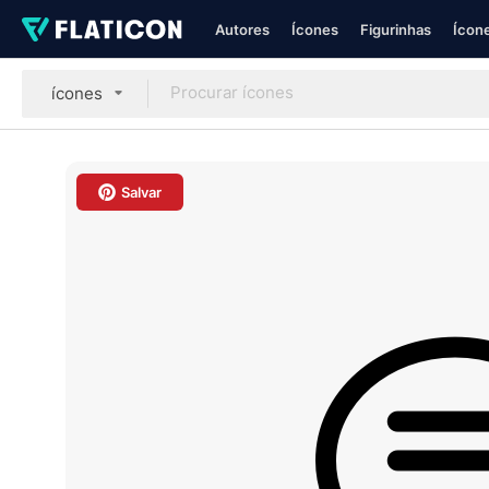
Autores
Ícones
Figurinhas
Ícone
ícones
Salvar