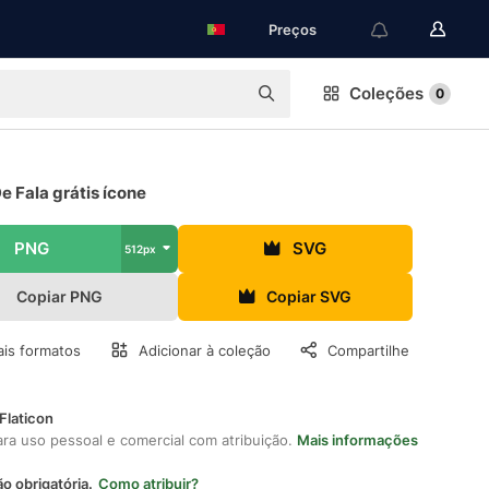
Preços
Coleções
0
e Fala grátis ícone
PNG
SVG
512px
Copiar PNG
Copiar SVG
is formatos
Adicionar à coleção
Compartilhe
Flaticon
ara uso pessoal e comercial com atribuição.
Mais informações
ão obrigatória.
Como atribuir?