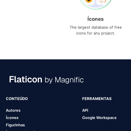
Ícones
The largest database of free
icons for any project.
CONTEÚDO
FERRAMENTAS
Autores
API
Ícones
Google Workspace
Figurinhas