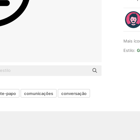
Mais íc
Estilo:
G
ate-papo
comunicações
conversação