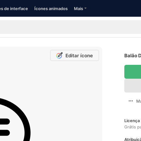
s de interface
Ícones animados
Mais
Editar ícone
Balão D
Ma
Licença 
Grátis p
Atribuiç