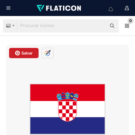
0
Salvar