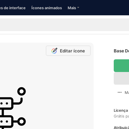
s de interface
Ícones animados
Mais
Editar ícone
Base D
Ma
Licença 
Grátis p
Atribuiç