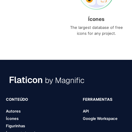
Ícones
The largest database of free
icons for any project.
CONTEÚDO
FERRAMENTAS
Autores
API
Ícones
Google Workspace
Figurinhas