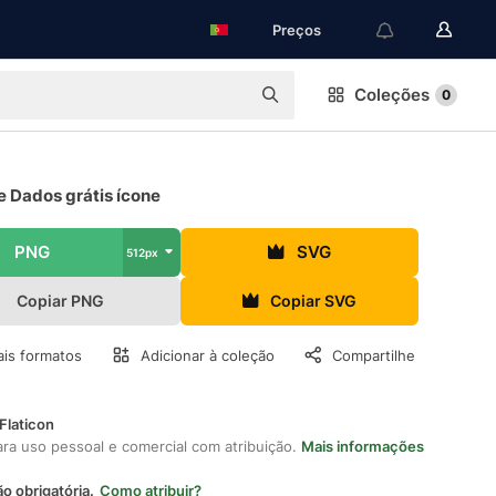
Preços
Coleções
0
e Dados grátis ícone
PNG
SVG
512px
Copiar PNG
Copiar SVG
is formatos
Adicionar à coleção
Compartilhe
Flaticon
ara uso pessoal e comercial com atribuição.
Mais informações
ão obrigatória.
Como atribuir?