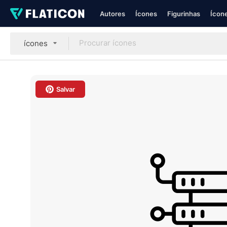
Autores
Ícones
Figurinhas
Ícone
ícones
Salvar