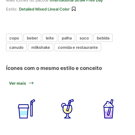
Mais ícones do pacote
International Straw Free Day
Estilo:
Detailed Mixed Lineal Color
copo
beber
leite
palha
suco
bebida
canudo
milkshake
comida e restaurante
Ícones com o mesmo estilo e conceito
Ver mais