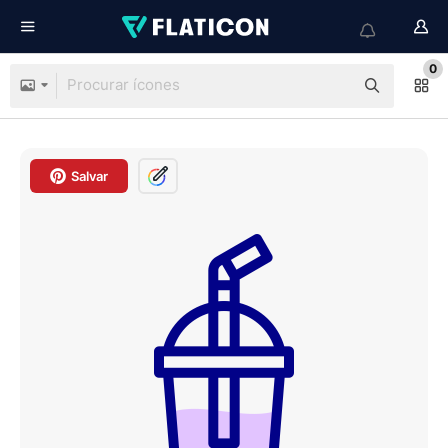
0
Salvar