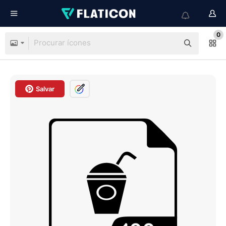
0
Salvar