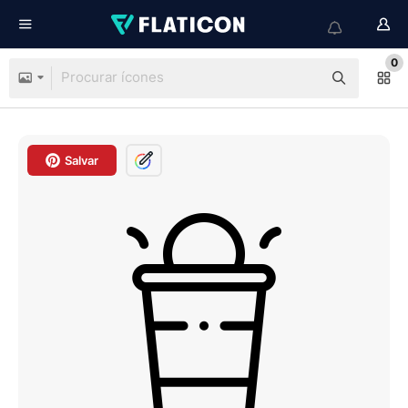
0
Salvar