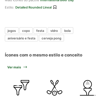
Mais ícones do pacote
International Beer Day
Estilo:
Detailed Rounded Lineal
jogos
copo
festa
vidro
bola
aniversário e festa
cerveja pong
Ícones com o mesmo estilo e conceito
Ver mais