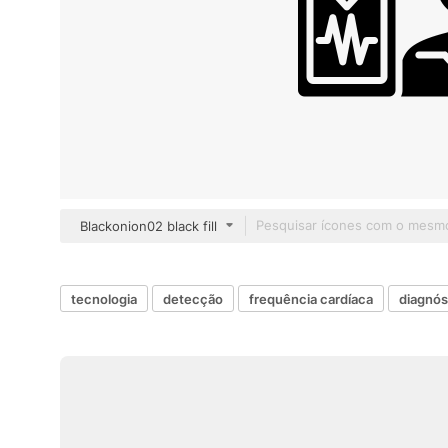
Blackonion02 black fill
tecnologia
detecção
frequência cardíaca
diagnós