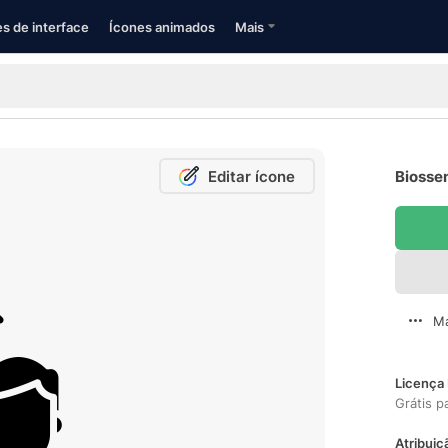
s de interface
Ícones animados
Mais
Editar ícone
Biossen
Ma
Licença 
Grátis p
Atribuiç