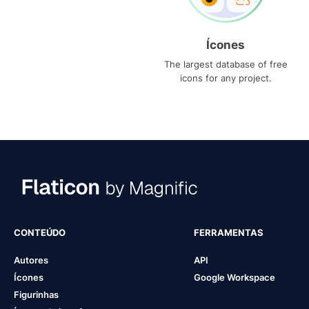
Ícones
The largest database of free
icons for any project.
CONTEÚDO
FERRAMENTAS
Autores
API
Ícones
Google Workspace
Figurinhas