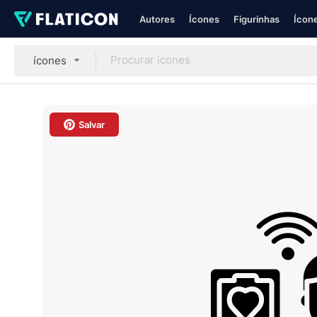
Autores
Ícones
Figurinhas
Ícone
ícones
Salvar