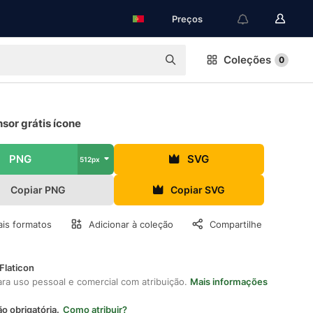
Preços
Coleções
0
sor grátis ícone
PNG
SVG
512px
Copiar PNG
Copiar SVG
is formatos
Adicionar à coleção
Compartilhe
Flaticon
ara uso pessoal e comercial com atribuição.
Mais informações
ão obrigatória.
Como atribuir?