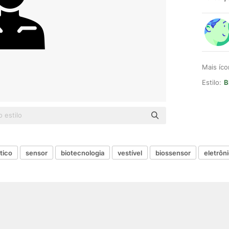
Mais íc
Estilo:
B
tico
sensor
biotecnologia
vestível
biossensor
eletrôn