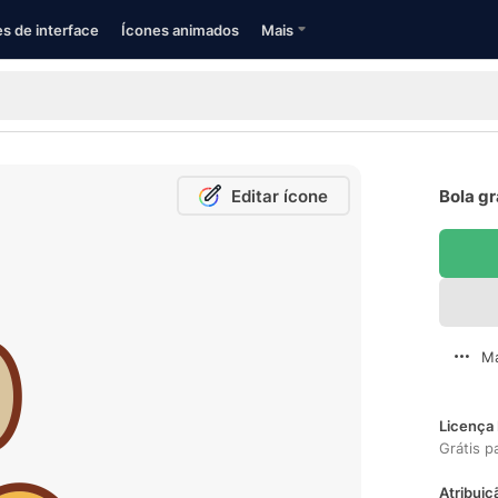
s de interface
Ícones animados
Mais
Editar ícone
Bola gr
Ma
Licença 
Grátis p
Atribuiç