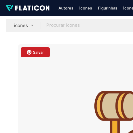
Autores
Ícones
Figurinhas
Ícone
ícones
Salvar