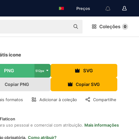
Preços
Coleções
0
átis ícone
PNG
SVG
512px
Copiar PNG
Copiar SVG
is formatos
Adicionar à coleção
Compartilhe
Flaticon
ara uso pessoal e comercial com atribuição.
Mais informações
ão obrigatória.
Como atribuir?