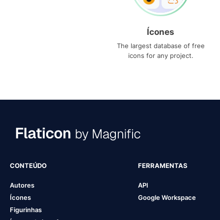
Ícones
The largest database of free
icons for any project.
CONTEÚDO
FERRAMENTAS
Autores
API
Ícones
Google Workspace
Figurinhas