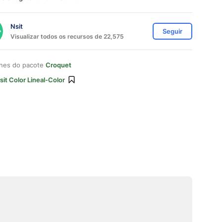
Nsit
Seguir
Visualizar todos os recursos de 22,575
ones do pacote
Croquet
sit Color Lineal-Color