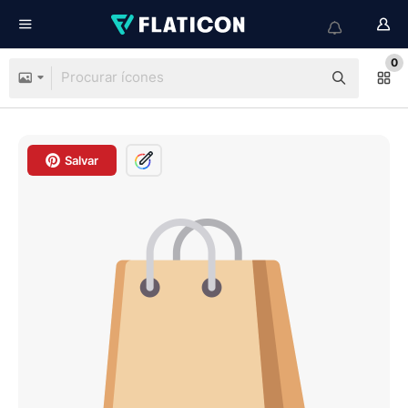
0
Salvar