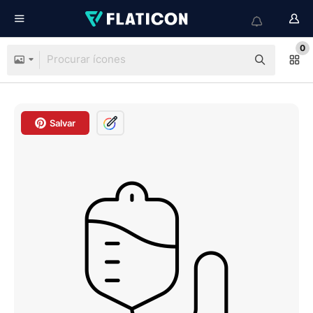
0
Salvar