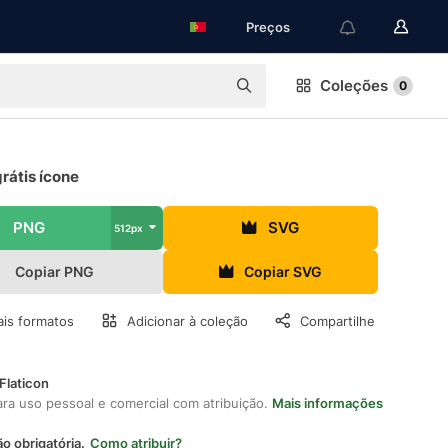
Preços
Coleções
0
rátis ícone
PNG
SVG
512px
Copiar PNG
Copiar SVG
is formatos
Adicionar à coleção
Compartilhe
Flaticon
ara uso pessoal e comercial com atribuição.
Mais informações
ão obrigatória.
Como atribuir?