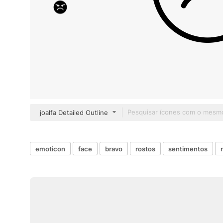
joalfa Detailed Outline
emoticon
face
bravo
rostos
sentimentos