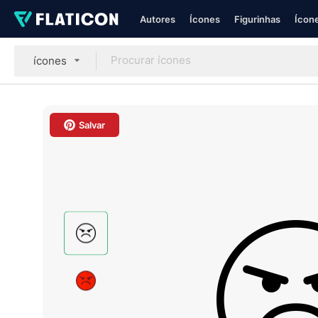
Autores
Ícones
Figurinhas
Ícone
ícones
Salvar