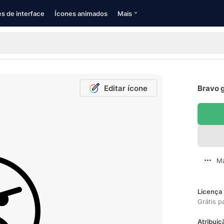
s de interface
Ícones animados
Mais
Editar ícone
Bravo g
Ma
Licença 
Grátis p
Atribuiç