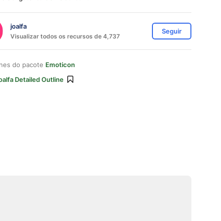
joalfa
Seguir
Visualizar todos os recursos de 4,737
ones do pacote
Emoticon
oalfa Detailed Outline