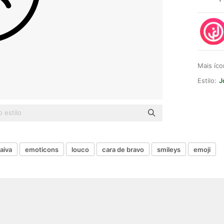
Mais íc
Estilo:
J
raiva
emoticons
louco
cara de bravo
smileys
emoji