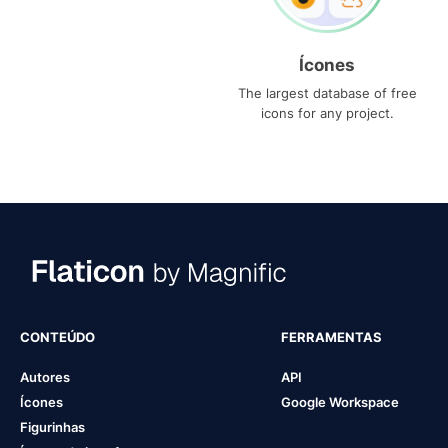
Ícones
The largest database of free
icons for any project.
CONTEÚDO
FERRAMENTAS
Autores
API
Ícones
Google Workspace
Figurinhas