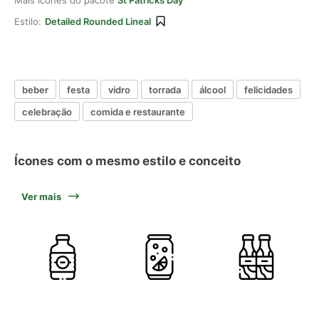
Mais ícones do pacote
St Patricks Day
Estilo:
Detailed Rounded Lineal
beber
festa
vidro
torrada
álcool
felicidades
celebração
comida e restaurante
Ícones com o mesmo estilo e conceito
Ver mais