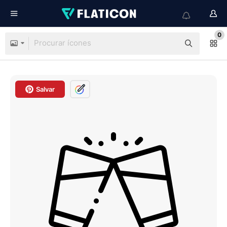
0
Salvar