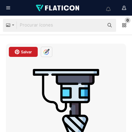
0
Salvar