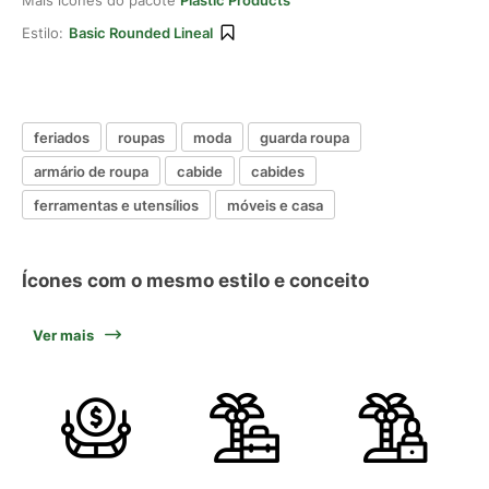
Mais ícones do pacote
Plastic Products
Estilo:
Basic Rounded Lineal
feriados
roupas
moda
guarda roupa
armário de roupa
cabide
cabides
ferramentas e utensílios
móveis e casa
Ícones com o mesmo estilo e conceito
Ver mais