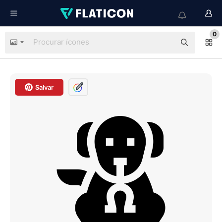
0
Salvar