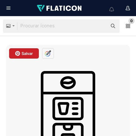
0
Salvar