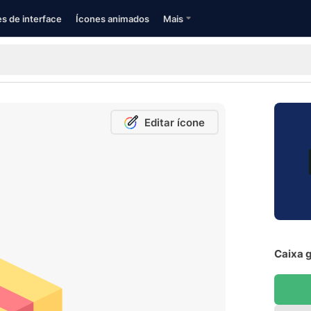
s de interface
Ícones animados
Mais
Editar ícone
Caixa g