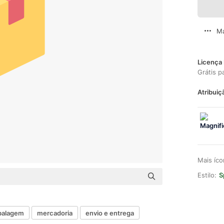
Ma
Licença 
Grátis p
Atribuiç
Mais íc
Estilo:
S
alagem
mercadoria
envio e entrega