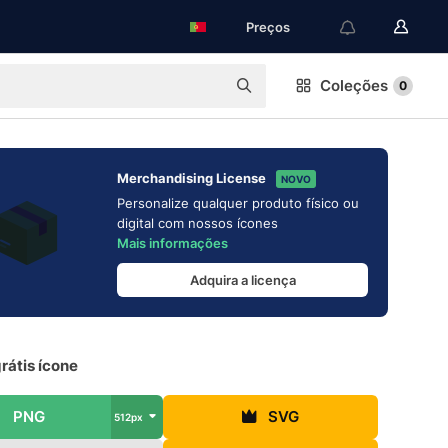
Preços
Coleções
0
Merchandising License
NOVO
Personalize qualquer produto físico ou
digital com nossos ícones
Mais informações
Adquira a licença
rátis ícone
PNG
SVG
512px