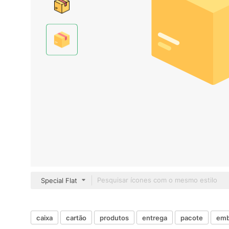
Special Flat
caixa
cartão
produtos
entrega
pacote
emb