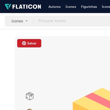
Autores
Ícones
Figurinhas
Ícone
ícones
Salvar