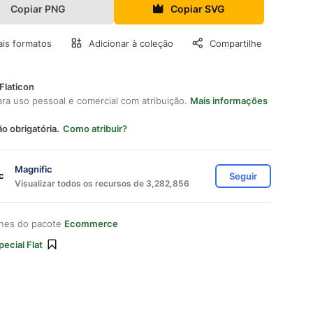
Copiar PNG
Copiar SVG
is formatos
Adicionar à coleção
Compartilhe
Flaticon
ara uso pessoal e comercial com atribuição.
Mais informações
ão obrigatória.
Como atribuir?
Magnific
Seguir
Visualizar todos os recursos de 3,282,856
ones do pacote
Ecommerce
pecial Flat