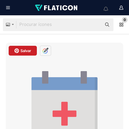
0
Salvar