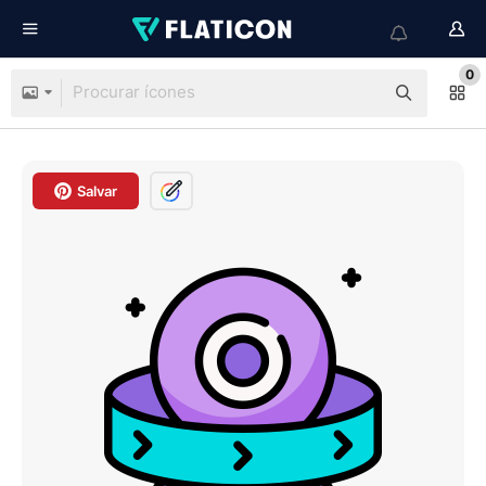
0
Salvar