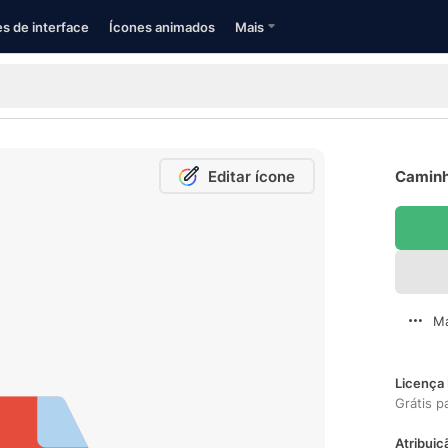
s de interface
Ícones animados
Mais
Editar ícone
Caminh
Ma
Licença 
Grátis p
Atribuiç