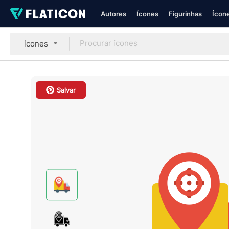
Autores
Ícones
Figurinhas
Ícone
ícones
Salvar