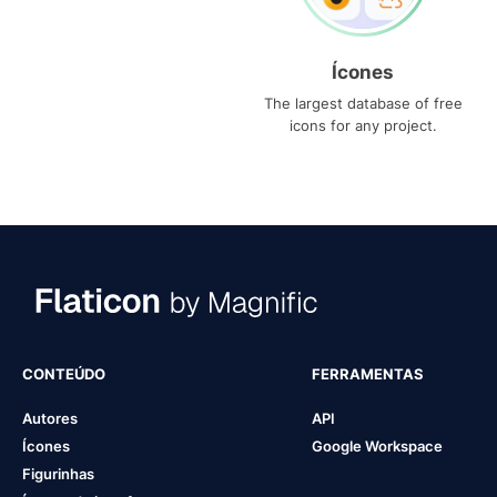
Ícones
The largest database of free
icons for any project.
CONTEÚDO
FERRAMENTAS
Autores
API
Ícones
Google Workspace
Figurinhas