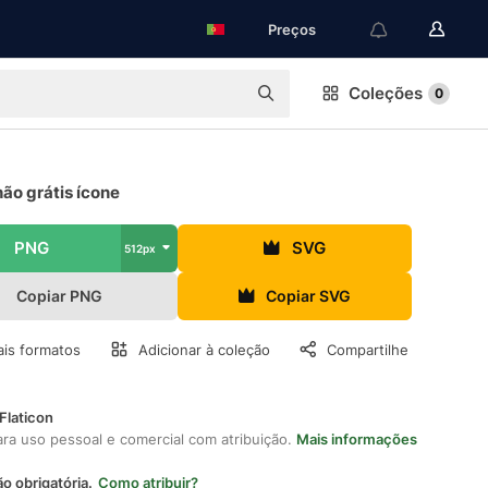
Preços
Coleções
0
ão grátis ícone
PNG
SVG
512px
Copiar PNG
Copiar SVG
is formatos
Adicionar à coleção
Compartilhe
Flaticon
ara uso pessoal e comercial com atribuição.
Mais informações
ão obrigatória.
Como atribuir?