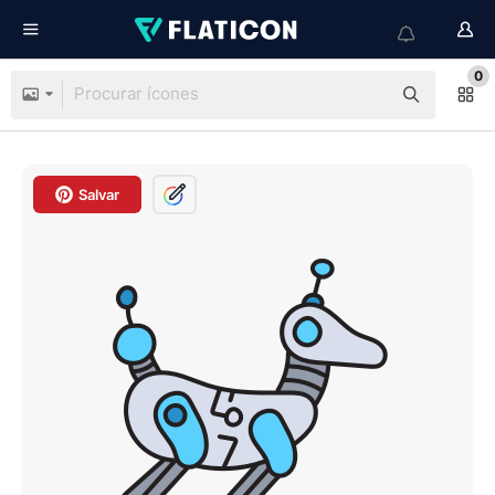
0
Salvar