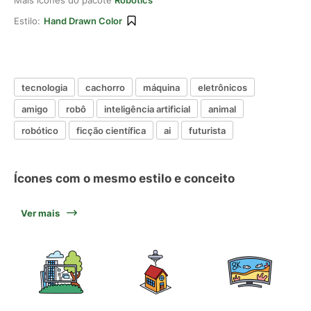
Mais ícones do pacote
Robotics
Estilo:
Hand Drawn Color
tecnologia
cachorro
máquina
eletrônicos
amigo
robô
inteligência artificial
animal
robótico
ficção científica
ai
futurista
Ícones com o mesmo estilo e conceito
Ver mais