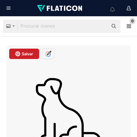
0
Salvar