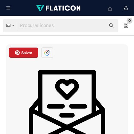
0
Salvar