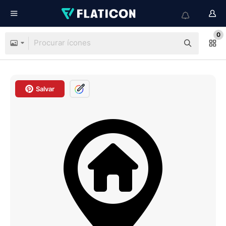
0
Salvar