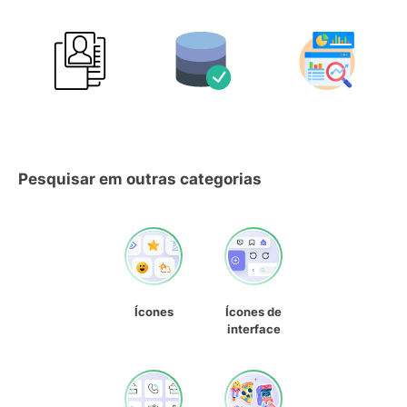
Pesquisar em outras categorias
Ícones
Ícones de
interface