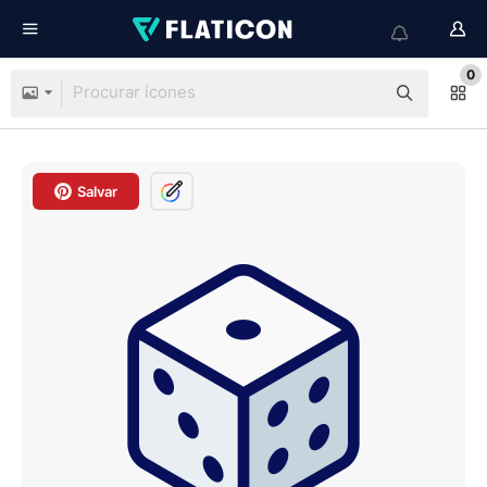
0
Salvar