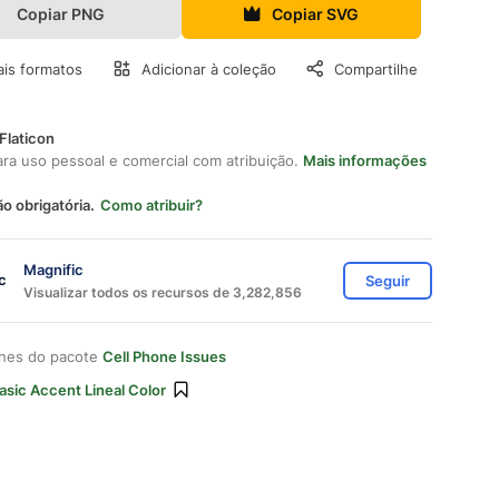
Copiar PNG
Copiar SVG
is formatos
Adicionar à coleção
Compartilhe
Flaticon
ara uso pessoal e comercial com atribuição.
Mais informações
ão obrigatória.
Como atribuir?
Magnific
Seguir
Visualizar todos os recursos de 3,282,856
ones do pacote
Cell Phone Issues
asic Accent Lineal Color