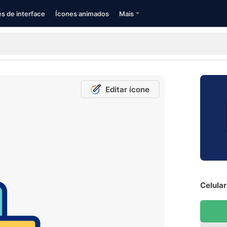
s de interface
Ícones animados
Mais
Editar ícone
Celular