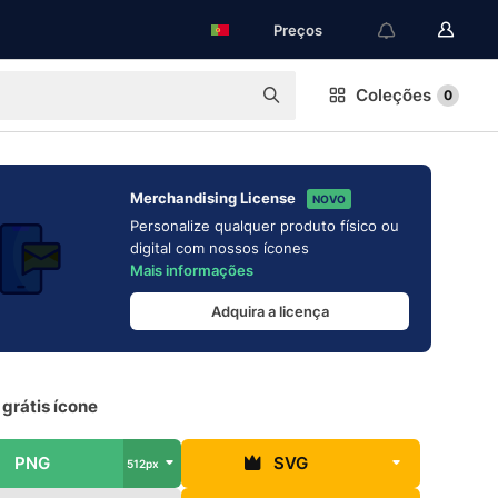
Preços
Coleções
0
Merchandising License
NOVO
Personalize qualquer produto físico ou
digital com nossos ícones
Mais informações
Adquira a licença
 grátis ícone
PNG
SVG
512px