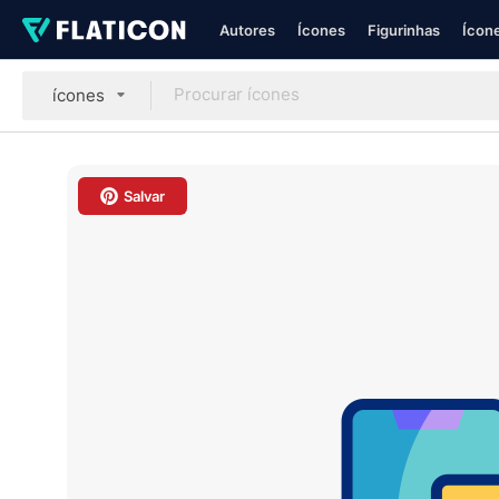
Autores
Ícones
Figurinhas
Ícone
ícones
Salvar