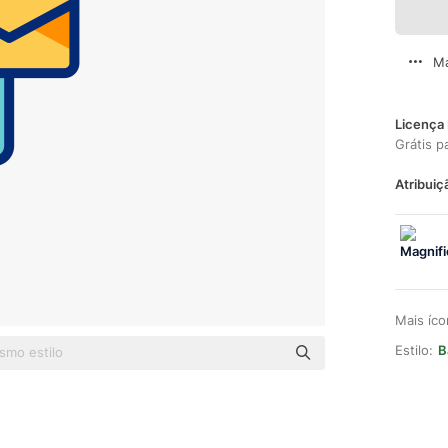
Ma
Licença 
Grátis p
Atribuiç
Mais íc
Estilo:
B