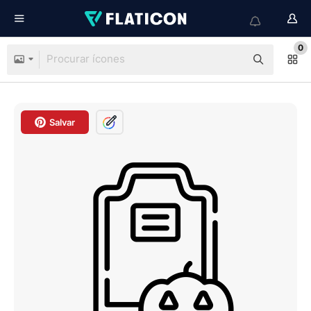
0
Salvar