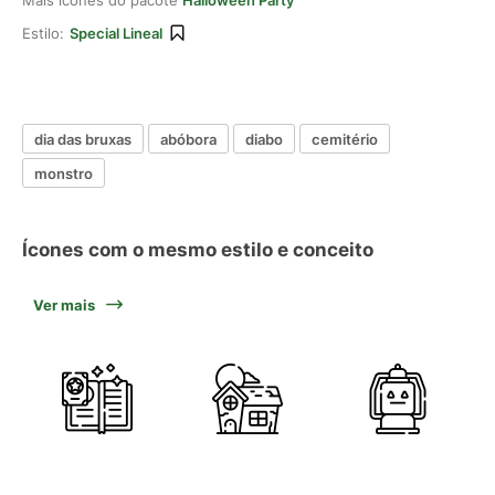
Mais ícones do pacote
Halloween Party
Estilo:
Special Lineal
dia das bruxas
abóbora
diabo
cemitério
monstro
Ícones com o mesmo estilo e conceito
Ver mais