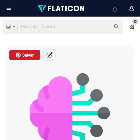
0
Salvar