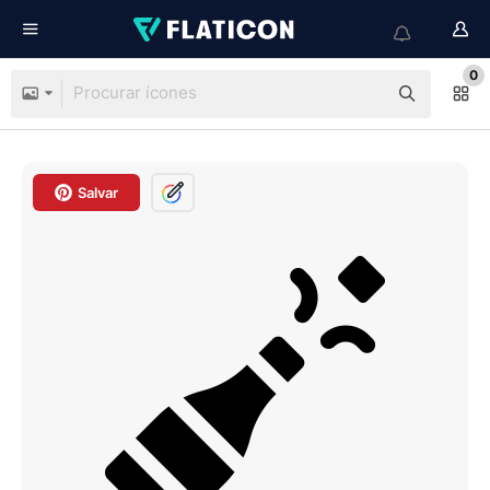
0
Salvar