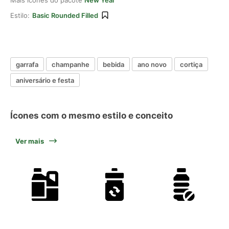
Mais ícones do pacote
New Year
Estilo:
Basic Rounded Filled
garrafa
champanhe
bebida
ano novo
cortiça
aniversário e festa
Ícones com o mesmo estilo e conceito
Ver mais