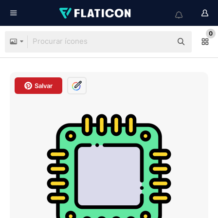
0
Salvar