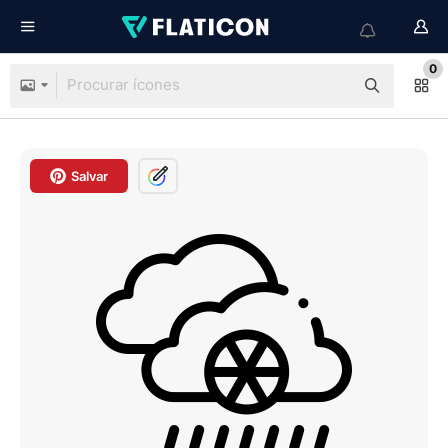
0
Salvar